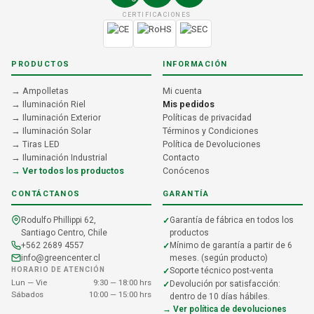
CERTIFICACIONES
PRODUCTOS
INFORMACIÓN
→ Ampolletas
Mi cuenta
→ Iluminación Riel
Mis pedidos
→ Iluminación Exterior
Políticas de privacidad
→ Iluminación Solar
Términos y Condiciones
→ Tiras LED
Política de Devoluciones
→ Iluminación Industrial
Contacto
→ Ver todos los productos
Conócenos
CONTÁCTANOS
GARANTÍA
Rodulfo Phillippi 62,
Garantía de fábrica en todos los
Santiago Centro, Chile
productos
+562 2689 4557
Mínimo de garantía a partir de 6
info@greencenter.cl
meses. (según producto)
HORARIO DE ATENCIÓN
Soporte técnico post-venta
Lun — Vie
9:30 — 18:00 hrs
Devolución por satisfacción:
Sábados
10:00 — 15:00 hrs
dentro de 10 días hábiles.
→ Ver política de devoluciones