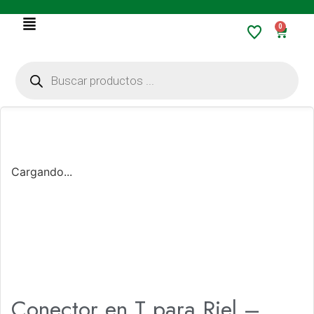
0
Cargando...
Conector en T para Riel –