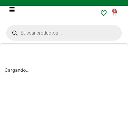
0
Cargando...