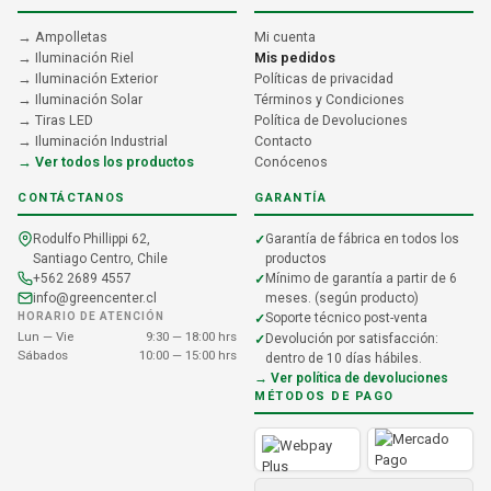
→ Ampolletas
Mi cuenta
→ Iluminación Riel
Mis pedidos
→ Iluminación Exterior
Políticas de privacidad
→ Iluminación Solar
Términos y Condiciones
→ Tiras LED
Política de Devoluciones
→ Iluminación Industrial
Contacto
→ Ver todos los productos
Conócenos
CONTÁCTANOS
GARANTÍA
Rodulfo Phillippi 62,
Garantía de fábrica en todos los
Santiago Centro, Chile
productos
+562 2689 4557
Mínimo de garantía a partir de 6
info@greencenter.cl
meses. (según producto)
HORARIO DE ATENCIÓN
Soporte técnico post-venta
Lun — Vie
9:30 — 18:00 hrs
Devolución por satisfacción:
Sábados
10:00 — 15:00 hrs
dentro de 10 días hábiles.
→ Ver política de devoluciones
MÉTODOS DE PAGO