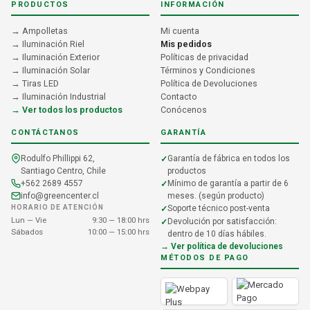
PRODUCTOS
INFORMACIÓN
→ Ampolletas
Mi cuenta
→ Iluminación Riel
Mis pedidos
→ Iluminación Exterior
Políticas de privacidad
→ Iluminación Solar
Términos y Condiciones
→ Tiras LED
Política de Devoluciones
→ Iluminación Industrial
Contacto
→ Ver todos los productos
Conócenos
CONTÁCTANOS
GARANTÍA
Rodulfo Phillippi 62,
Garantía de fábrica en todos los
Santiago Centro, Chile
productos
+562 2689 4557
Mínimo de garantía a partir de 6
info@greencenter.cl
meses. (según producto)
HORARIO DE ATENCIÓN
Soporte técnico post-venta
Lun — Vie
9:30 — 18:00 hrs
Devolución por satisfacción:
Sábados
10:00 — 15:00 hrs
dentro de 10 días hábiles.
→ Ver política de devoluciones
MÉTODOS DE PAGO