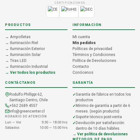
CERTIFICACIONES
PRODUCTOS
INFORMACIÓN
→ Ampolletas
Mi cuenta
→ Iluminación Riel
Mis pedidos
→ Iluminación Exterior
Políticas de privacidad
→ Iluminación Solar
Términos y Condiciones
→ Tiras LED
Política de Devoluciones
→ Iluminación Industrial
Contacto
→ Ver todos los productos
Conócenos
CONTÁCTANOS
GARANTÍA
Rodulfo Phillippi 62,
Garantía de fábrica en todos los
Santiago Centro, Chile
productos
+562 2689 4557
Mínimo de garantía a partir de 6
info@greencenter.cl
meses. (según producto)
HORARIO DE ATENCIÓN
Soporte técnico post-venta
Lun — Vie
9:30 — 18:00 hrs
Devolución por satisfacción:
Sábados
10:00 — 15:00 hrs
dentro de 10 días hábiles.
→ Ver política de devoluciones
MÉTODOS DE PAGO