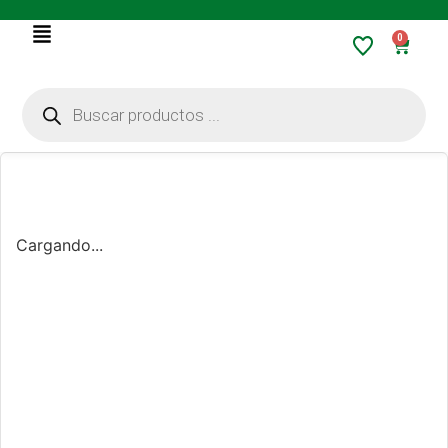
0
Cargando...