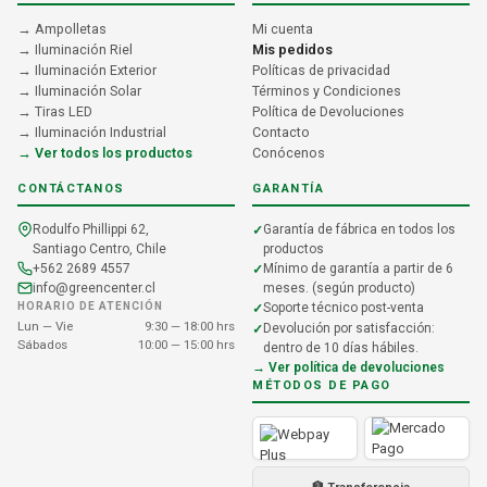
→ Ampolletas
Mi cuenta
→ Iluminación Riel
Mis pedidos
→ Iluminación Exterior
Políticas de privacidad
→ Iluminación Solar
Términos y Condiciones
→ Tiras LED
Política de Devoluciones
→ Iluminación Industrial
Contacto
→ Ver todos los productos
Conócenos
CONTÁCTANOS
GARANTÍA
Rodulfo Phillippi 62,
Garantía de fábrica en todos los
Santiago Centro, Chile
productos
+562 2689 4557
Mínimo de garantía a partir de 6
info@greencenter.cl
meses. (según producto)
HORARIO DE ATENCIÓN
Soporte técnico post-venta
Lun — Vie
9:30 — 18:00 hrs
Devolución por satisfacción:
Sábados
10:00 — 15:00 hrs
dentro de 10 días hábiles.
→ Ver política de devoluciones
MÉTODOS DE PAGO