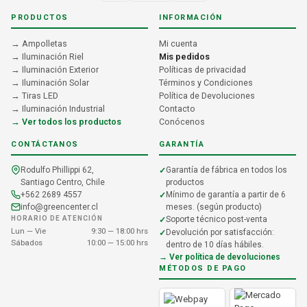
PRODUCTOS
INFORMACIÓN
→ Ampolletas
Mi cuenta
→ Iluminación Riel
Mis pedidos
→ Iluminación Exterior
Políticas de privacidad
→ Iluminación Solar
Términos y Condiciones
→ Tiras LED
Política de Devoluciones
→ Iluminación Industrial
Contacto
→ Ver todos los productos
Conócenos
CONTÁCTANOS
GARANTÍA
Rodulfo Phillippi 62,
Garantía de fábrica en todos los
Santiago Centro, Chile
productos
+562 2689 4557
Mínimo de garantía a partir de 6
info@greencenter.cl
meses. (según producto)
HORARIO DE ATENCIÓN
Soporte técnico post-venta
Lun — Vie
9:30 — 18:00 hrs
Devolución por satisfacción:
Sábados
10:00 — 15:00 hrs
dentro de 10 días hábiles.
→ Ver política de devoluciones
MÉTODOS DE PAGO