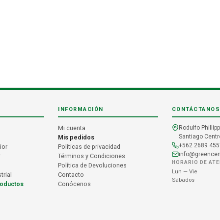
INFORMACIÓN
CONTÁCTANOS
Mi cuenta
Rodulfo Phillipp
Santiago Centro
Mis pedidos
+562 2689 455
ior
Políticas de privacidad
info@greencent
r
Términos y Condiciones
HORARIO DE AT
Política de Devoluciones
Lun — Vie
trial
Contacto
Sábados
roductos
Conócenos