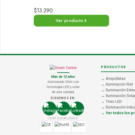
$
13.290
Ver producto
PRODUCTOS
Más de 12 años
→ Ampolletas
iluminando Chile con
→ Iluminación Riel
tecnología LED y solar
→ Iluminación Exter
de alta calidad.
→ Iluminación Sola
SÍGUENOS EN:
→ Tiras LED
→ Iluminación Indus
→ Ver todos los p
CERTIFICACIONES