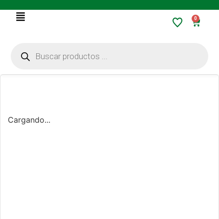
0
Cargando...