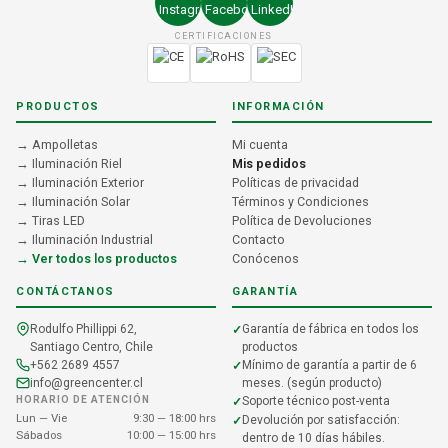
CERTIFICACIONES
PRODUCTOS
INFORMACIÓN
→ Ampolletas
Mi cuenta
→ Iluminación Riel
Mis pedidos
→ Iluminación Exterior
Políticas de privacidad
→ Iluminación Solar
Términos y Condiciones
→ Tiras LED
Política de Devoluciones
→ Iluminación Industrial
Contacto
→ Ver todos los productos
Conócenos
CONTÁCTANOS
GARANTÍA
Rodulfo Phillippi 62,
Garantía de fábrica en todos los
Santiago Centro, Chile
productos
+562 2689 4557
Mínimo de garantía a partir de 6
info@greencenter.cl
meses. (según producto)
HORARIO DE ATENCIÓN
Soporte técnico post-venta
Lun — Vie
9:30 — 18:00 hrs
Devolución por satisfacción:
Sábados
10:00 — 15:00 hrs
dentro de 10 días hábiles.