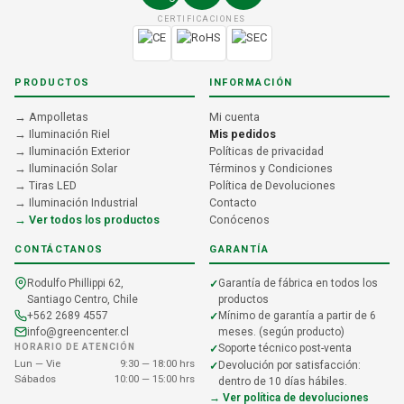
CERTIFICACIONES
PRODUCTOS
INFORMACIÓN
→ Ampolletas
Mi cuenta
→ Iluminación Riel
Mis pedidos
→ Iluminación Exterior
Políticas de privacidad
→ Iluminación Solar
Términos y Condiciones
→ Tiras LED
Política de Devoluciones
→ Iluminación Industrial
Contacto
→ Ver todos los productos
Conócenos
CONTÁCTANOS
GARANTÍA
Rodulfo Phillippi 62,
Garantía de fábrica en todos los
Santiago Centro, Chile
productos
+562 2689 4557
Mínimo de garantía a partir de 6
info@greencenter.cl
meses. (según producto)
HORARIO DE ATENCIÓN
Soporte técnico post-venta
Lun — Vie
9:30 — 18:00 hrs
Devolución por satisfacción:
Sábados
10:00 — 15:00 hrs
dentro de 10 días hábiles.
→ Ver política de devoluciones