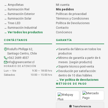
→ Ampolletas
Mi cuenta
→ Iluminación Riel
Mis pedidos
→ Iluminación Exterior
Políticas de privacidad
→ Iluminación Solar
Términos y Condiciones
→ Tiras LED
Política de Devoluciones
→ Iluminación Industrial
Contacto
→ Ver todos los productos
Conócenos
CONTÁCTANOS
GARANTÍA
Rodulfo Phillippi 62,
Garantía de fábrica en todos los
Santiago Centro, Chile
productos
+562 2689 4557
Mínimo de garantía a partir de 6
info@greencenter.cl
meses. (según producto)
HORARIO DE ATENCIÓN
Soporte técnico post-venta
Lun — Vie
9:30 — 18:00 hrs
Devolución por satisfacción:
Sábados
10:00 — 15:00 hrs
dentro de 10 días hábiles.
→ Ver política de devoluciones
MÉTODOS DE PAGO
🏦 Transferencia