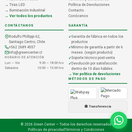
→ Tiras LED
Política de Devoluciones
→ Iluminación Industrial
Contacto
→ Ver todos los productos
Conócenos
CONTÁCTANOS
GARANTÍA
Rodulfo Phillippi 62,
Garantía de fábrica en todos los
Santiago Centro, Chile
productos
+562 2689 4557
Mínimo de garantía a partir de 6
info@greencenter.cl
meses. (según producto)
HORARIO DE ATENCIÓN
Soporte técnico post-venta
Lun — Vie
9:30 — 18:00 hrs
Devolución por satisfacción:
Sábados
10:00 — 15:00 hrs
dentro de 10 días hábiles.
→ Ver política de devoluciones
MÉTODOS DE PAGO
🏦 Transferencia
© 2026 Green Center — Todos los derechos reservados
Políticas de privacidad
Términos y Condiciones