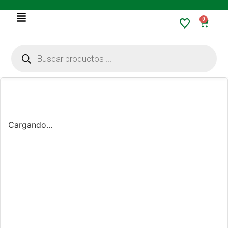
0
Cargando...