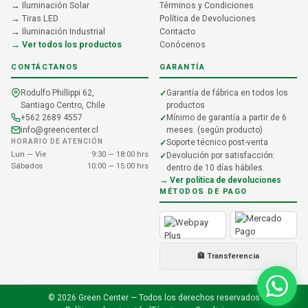
→ Iluminación Solar
Términos y Condiciones
→ Tiras LED
Política de Devoluciones
→ Iluminación Industrial
Contacto
→ Ver todos los productos
Conócenos
CONTÁCTANOS
GARANTÍA
Rodulfo Phillippi 62,
Garantía de fábrica en todos los
Santiago Centro, Chile
productos
+562 2689 4557
Mínimo de garantía a partir de 6
info@greencenter.cl
meses. (según producto)
HORARIO DE ATENCIÓN
Soporte técnico post-venta
Lun — Vie
9:30 — 18:00 hrs
Devolución por satisfacción:
Sábados
10:00 — 15:00 hrs
dentro de 10 días hábiles.
→ Ver política de devoluciones
MÉTODOS DE PAGO
🏦 Transferencia
© 2026 Green Center — Todos los derechos reservados