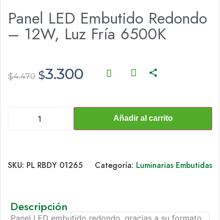
Panel LED Embutido Redondo
– 12W, Luz Fría 6500K
3.300
$
$
4.470
Añadir al carrito
SKU:
PL RBDY 01265
Categoría:
Luminarias Embutidas
Descripción
Panel LED embutido redondo, gracias a su formato