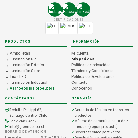
CERTIFICACIONES
PRODUCTOS
INFORMACIÓN
→ Ampolletas
Mi cuenta
→ Iluminación Riel
Mis pedidos
→ Iluminación Exterior
Políticas de privacidad
→ Iluminación Solar
Términos y Condiciones
→ Tiras LED
Política de Devoluciones
→ Iluminación Industrial
Contacto
→ Ver todos los productos
Conócenos
CONTÁCTANOS
GARANTÍA
Rodulfo Phillippi 62,
Garantía de fábrica en todos los
Santiago Centro, Chile
productos
+562 2689 4557
Mínimo de garantía a partir de 6
info@greencenter.cl
meses. (según producto)
HORARIO DE ATENCIÓN
Soporte técnico post-venta
Lun — Vie
9:30 — 18:00 hrs