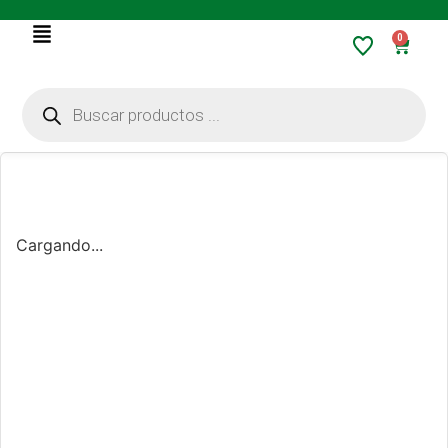
0
Cargando...