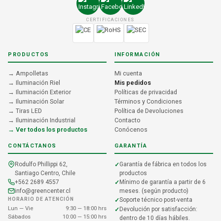
CERTIFICACIONES
PRODUCTOS
INFORMACIÓN
→ Ampolletas
Mi cuenta
→ Iluminación Riel
Mis pedidos
→ Iluminación Exterior
Políticas de privacidad
→ Iluminación Solar
Términos y Condiciones
→ Tiras LED
Política de Devoluciones
→ Iluminación Industrial
Contacto
→ Ver todos los productos
Conócenos
CONTÁCTANOS
GARANTÍA
Rodulfo Phillippi 62,
Garantía de fábrica en todos los
Santiago Centro, Chile
productos
+562 2689 4557
Mínimo de garantía a partir de 6
info@greencenter.cl
meses. (según producto)
HORARIO DE ATENCIÓN
Soporte técnico post-venta
Lun — Vie
9:30 — 18:00 hrs
Devolución por satisfacción:
Sábados
10:00 — 15:00 hrs
dentro de 10 días hábiles.