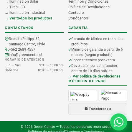
→ Iluminación Solar
Términos y Condiciones
→ Tiras LED
Política de Devoluciones
→ Iluminación Industrial
Contacto
→ Ver todos los productos
Conócenos
CONTÁCTANOS
GARANTÍA
Rodulfo Phillippi 62,
Garantía de fábrica en todos los
Santiago Centro, Chile
productos
+562 2689 4557
Mínimo de garantía a partir de 6
info@greencenter.cl
meses. (según producto)
HORARIO DE ATENCIÓN
Soporte técnico post-venta
Lun — Vie
9:30 — 18:00 hrs
Devolución por satisfacción:
Sábados
10:00 — 15:00 hrs
dentro de 10 días hábiles.
→ Ver política de devoluciones
MÉTODOS DE PAGO
🏦 Transferencia
© 2026 Green Center — Todos los derechos reservados