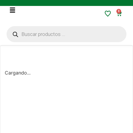
0
Cargando...