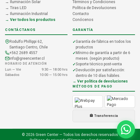
→ Iluminación Solar
Términos y Condiciones
→ Tiras LED
Política de Devoluciones
→ Iluminación Industrial
Contacto
→ Ver todos los productos
Conócenos
CONTÁCTANOS
GARANTÍA
Rodulfo Phillippi 62,
Garantía de fábrica en todos los
Santiago Centro, Chile
productos
+562 2689 4557
Mínimo de garantía a partir de 6
info@greencenter.cl
meses. (según producto)
HORARIO DE ATENCIÓN
Soporte técnico post-venta
Lun — Vie
9:30 — 18:00 hrs
Devolución por satisfacción:
Sábados
10:00 — 15:00 hrs
dentro de 10 días hábiles.
→ Ver política de devoluciones
MÉTODOS DE PAGO
🏦 Transferencia
© 2026 Green Center — Todos los derechos reservados