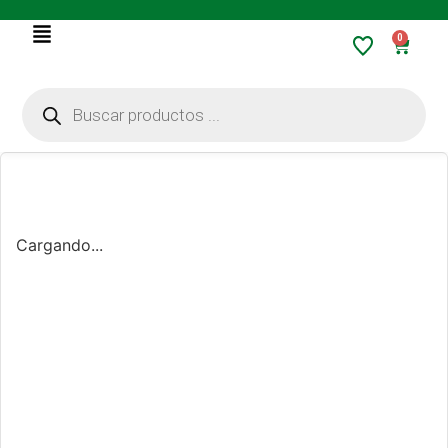
0
Cargando...