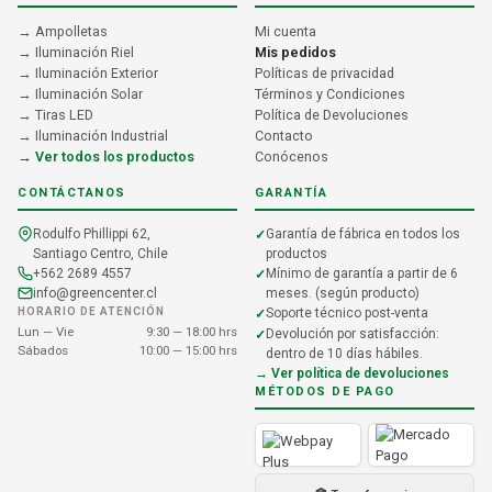
→ Ampolletas
Mi cuenta
→ Iluminación Riel
Mis pedidos
→ Iluminación Exterior
Políticas de privacidad
→ Iluminación Solar
Términos y Condiciones
→ Tiras LED
Política de Devoluciones
→ Iluminación Industrial
Contacto
→ Ver todos los productos
Conócenos
CONTÁCTANOS
GARANTÍA
Rodulfo Phillippi 62,
Garantía de fábrica en todos los
Santiago Centro, Chile
productos
+562 2689 4557
Mínimo de garantía a partir de 6
info@greencenter.cl
meses. (según producto)
HORARIO DE ATENCIÓN
Soporte técnico post-venta
Lun — Vie
9:30 — 18:00 hrs
Devolución por satisfacción:
Sábados
10:00 — 15:00 hrs
dentro de 10 días hábiles.
→ Ver política de devoluciones
MÉTODOS DE PAGO