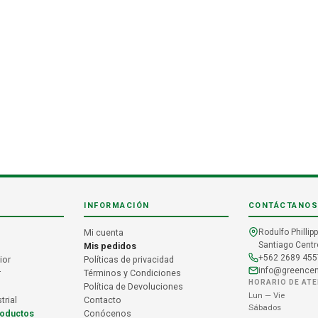
INFORMACIÓN
CONTÁCTANOS
Mi cuenta
Rodulfo Phillipp
Santiago Centro
Mis pedidos
+562 2689 455
ior
Políticas de privacidad
info@greencent
r
Términos y Condiciones
HORARIO DE AT
Política de Devoluciones
Lun — Vie
trial
Contacto
Sábados
roductos
Conócenos