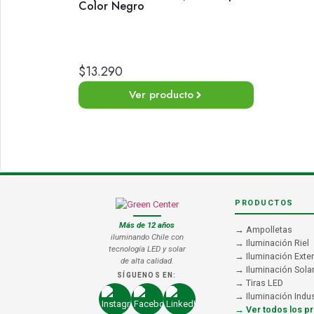
Color Negro
$
13.290
Ver producto
PRODUCTOS
Más de 12 años
→ Ampolletas
iluminando Chile con
→ Iluminación Riel
tecnología LED y solar
→ Iluminación Exter
de alta calidad.
→ Iluminación Sola
SÍGUENOS EN:
→ Tiras LED
→ Iluminación Indus
→ Ver todos los p