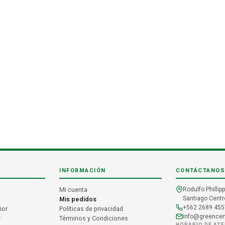
INFORMACIÓN
CONTÁCTANOS
Mi cuenta
Rodulfo Phillipp
Santiago Centro
Mis pedidos
+562 2689 455
ior
Políticas de privacidad
info@greencent
r
Términos y Condiciones
HORARIO DE AT