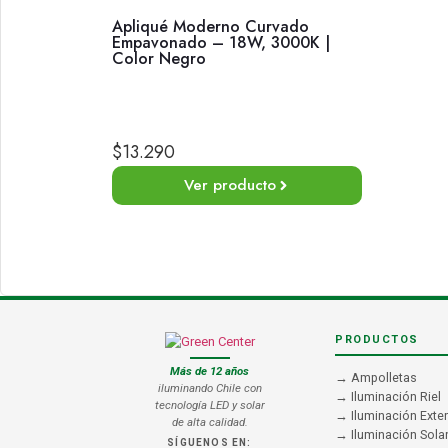
Apliqué Moderno Curvado
Empavonado – 18W, 3000K |
Color Negro
$
13.290
Ver producto
PRODUCTOS
Más de 12 años
→ Ampolletas
iluminando Chile con
→ Iluminación Riel
tecnología LED y solar
→ Iluminación Exter
de alta calidad.
→ Iluminación Sola
SÍGUENOS EN: