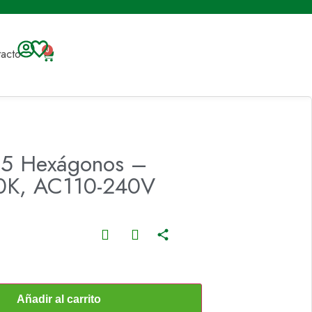
acto
0
 5 Hexágonos –
00K, AC110-240V
Añadir al carrito