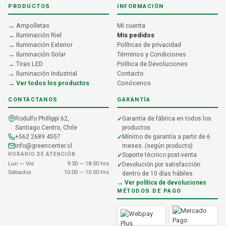
PRODUCTOS
INFORMACIÓN
→ Ampolletas
Mi cuenta
→ Iluminación Riel
Mis pedidos
→ Iluminación Exterior
Políticas de privacidad
→ Iluminación Solar
Términos y Condiciones
→ Tiras LED
Política de Devoluciones
→ Iluminación Industrial
Contacto
→ Ver todos los productos
Conócenos
CONTÁCTANOS
GARANTÍA
Rodulfo Phillippi 62,
Garantía de fábrica en todos los
Santiago Centro, Chile
productos
+562 2689 4557
Mínimo de garantía a partir de 6
info@greencenter.cl
meses. (según producto)
HORARIO DE ATENCIÓN
Soporte técnico post-venta
Lun — Vie
9:30 — 18:00 hrs
Devolución por satisfacción:
Sábados
10:00 — 15:00 hrs
dentro de 10 días hábiles.
→ Ver política de devoluciones
MÉTODOS DE PAGO