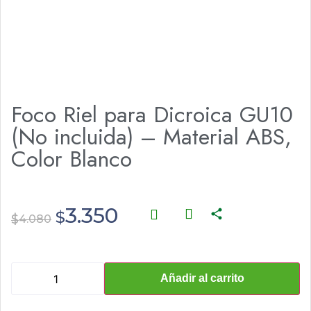
Foco Riel para Dicroica GU10
(No incluida) – Material ABS,
Color Blanco
3.350
$
$
4.080
Añadir al carrito