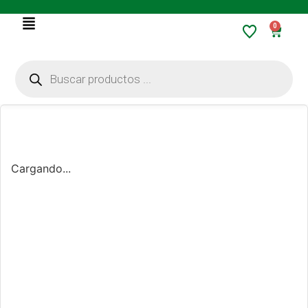
0
Cargando...