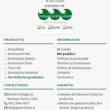
de alta calidad.
SÍGUENOS EN:
CERTIFICACIONES
PRODUCTOS
INFORMACIÓN
→ Ampolletas
Mi cuenta
→ Iluminación Riel
Mis pedidos
→ Iluminación Exterior
Políticas de privacidad
→ Iluminación Solar
Términos y Condiciones
→ Tiras LED
Política de Devoluciones
→ Iluminación Industrial
Contacto
→ Ver todos los productos
Conócenos
CONTÁCTANOS
GARANTÍA
Rodulfo Phillippi 62,
Garantía de fábrica en todos los
Santiago Centro, Chile
productos
+562 2689 4557
Mínimo de garantía a partir de 6
info@greencenter.cl
meses. (según producto)