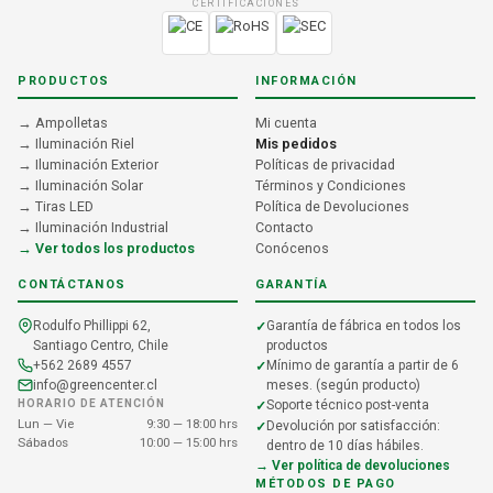
CERTIFICACIONES
PRODUCTOS
INFORMACIÓN
→ Ampolletas
Mi cuenta
→ Iluminación Riel
Mis pedidos
→ Iluminación Exterior
Políticas de privacidad
→ Iluminación Solar
Términos y Condiciones
→ Tiras LED
Política de Devoluciones
→ Iluminación Industrial
Contacto
→ Ver todos los productos
Conócenos
CONTÁCTANOS
GARANTÍA
Rodulfo Phillippi 62,
Garantía de fábrica en todos los
Santiago Centro, Chile
productos
+562 2689 4557
Mínimo de garantía a partir de 6
info@greencenter.cl
meses. (según producto)
HORARIO DE ATENCIÓN
Soporte técnico post-venta
Lun — Vie
9:30 — 18:00 hrs
Devolución por satisfacción:
Sábados
10:00 — 15:00 hrs
dentro de 10 días hábiles.
→ Ver política de devoluciones
MÉTODOS DE PAGO