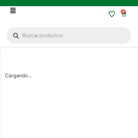
0
Cargando...