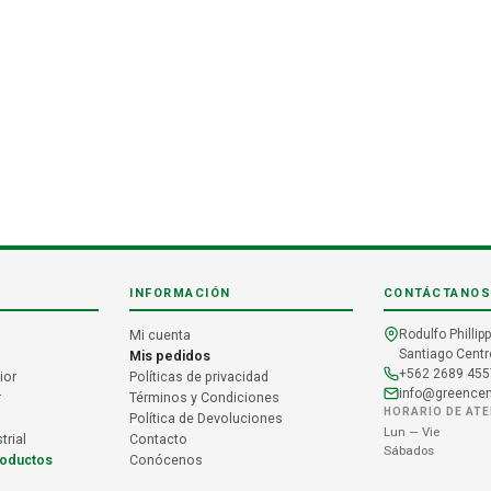
INFORMACIÓN
CONTÁCTANOS
Mi cuenta
Rodulfo Phillipp
Santiago Centro
Mis pedidos
+562 2689 455
ior
Políticas de privacidad
info@greencent
r
Términos y Condiciones
HORARIO DE AT
Política de Devoluciones
Lun — Vie
trial
Contacto
Sábados
roductos
Conócenos