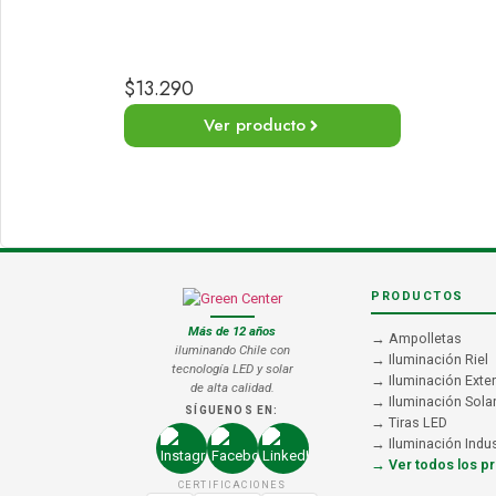
$
13.290
Ver producto
PRODUCTOS
Más de 12 años
→ Ampolletas
iluminando Chile con
→ Iluminación Riel
tecnología LED y solar
→ Iluminación Exter
de alta calidad.
→ Iluminación Sola
SÍGUENOS EN:
→ Tiras LED
→ Iluminación Indus
→ Ver todos los p
CERTIFICACIONES