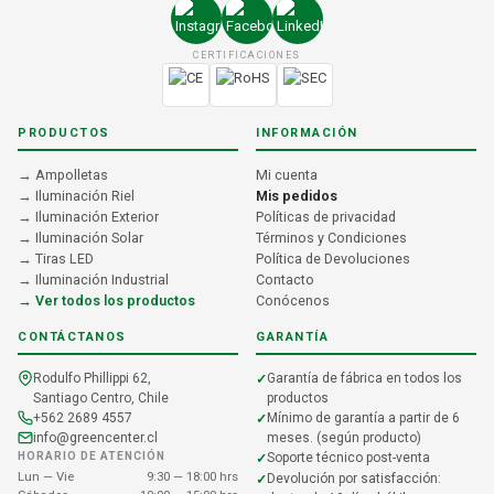
CERTIFICACIONES
PRODUCTOS
INFORMACIÓN
→ Ampolletas
Mi cuenta
→ Iluminación Riel
Mis pedidos
→ Iluminación Exterior
Políticas de privacidad
→ Iluminación Solar
Términos y Condiciones
→ Tiras LED
Política de Devoluciones
→ Iluminación Industrial
Contacto
→ Ver todos los productos
Conócenos
CONTÁCTANOS
GARANTÍA
Rodulfo Phillippi 62,
Garantía de fábrica en todos los
Santiago Centro, Chile
productos
+562 2689 4557
Mínimo de garantía a partir de 6
info@greencenter.cl
meses. (según producto)
HORARIO DE ATENCIÓN
Soporte técnico post-venta
Lun — Vie
9:30 — 18:00 hrs
Devolución por satisfacción: