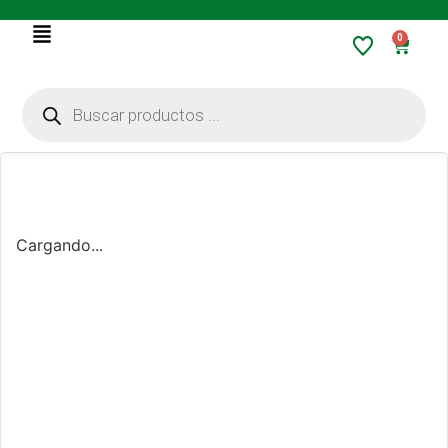
0
Cargando...