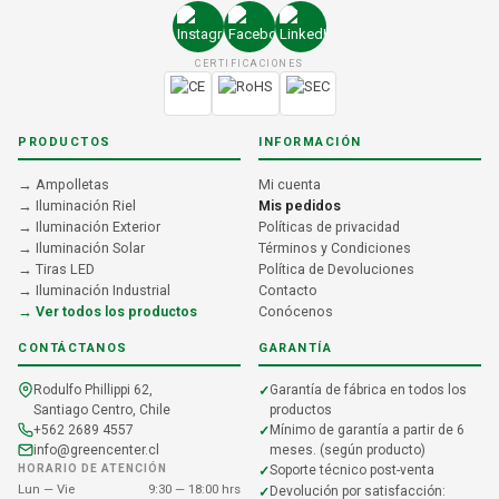
CERTIFICACIONES
PRODUCTOS
INFORMACIÓN
→ Ampolletas
Mi cuenta
→ Iluminación Riel
Mis pedidos
→ Iluminación Exterior
Políticas de privacidad
→ Iluminación Solar
Términos y Condiciones
→ Tiras LED
Política de Devoluciones
→ Iluminación Industrial
Contacto
→ Ver todos los productos
Conócenos
CONTÁCTANOS
GARANTÍA
Rodulfo Phillippi 62,
Garantía de fábrica en todos los
Santiago Centro, Chile
productos
+562 2689 4557
Mínimo de garantía a partir de 6
info@greencenter.cl
meses. (según producto)
HORARIO DE ATENCIÓN
Soporte técnico post-venta
Lun — Vie
9:30 — 18:00 hrs
Devolución por satisfacción: