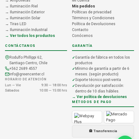
→ Ampolletas
Mi cuenta
→ Iluminación Riel
Mis pedidos
→ Iluminación Exterior
Políticas de privacidad
→ Iluminación Solar
Términos y Condiciones
→ Tiras LED
Política de Devoluciones
→ Iluminación Industrial
Contacto
→ Ver todos los productos
Conócenos
CONTÁCTANOS
GARANTÍA
Rodulfo Phillippi 62,
Garantía de fábrica en todos los
Santiago Centro, Chile
productos
+562 2689 4557
Mínimo de garantía a partir de 6
info@greencenter.cl
meses. (según producto)
HORARIO DE ATENCIÓN
Soporte técnico post-venta
Lun — Vie
9:30 — 18:00 hrs
Devolución por satisfacción:
Sábados
10:00 — 15:00 hrs
dentro de 10 días hábiles.
→ Ver política de devoluciones
MÉTODOS DE PAGO
🏦 Transferencia