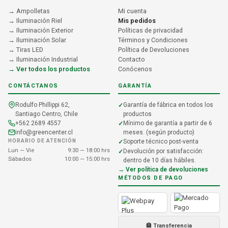
→ Ampolletas
Mi cuenta
→ Iluminación Riel
Mis pedidos
→ Iluminación Exterior
Políticas de privacidad
→ Iluminación Solar
Términos y Condiciones
→ Tiras LED
Política de Devoluciones
→ Iluminación Industrial
Contacto
→ Ver todos los productos
Conócenos
CONTÁCTANOS
GARANTÍA
Rodulfo Phillippi 62,
Garantía de fábrica en todos los
Santiago Centro, Chile
productos
+562 2689 4557
Mínimo de garantía a partir de 6
info@greencenter.cl
meses. (según producto)
HORARIO DE ATENCIÓN
Soporte técnico post-venta
Lun — Vie
9:30 — 18:00 hrs
Devolución por satisfacción:
Sábados
10:00 — 15:00 hrs
dentro de 10 días hábiles.
→ Ver política de devoluciones
MÉTODOS DE PAGO
🏦 Transferencia