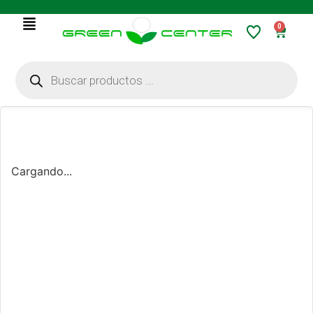
0
Cargando...