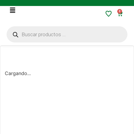
0
Cargando...