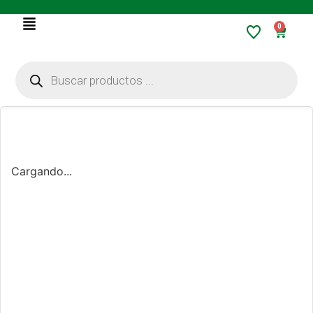
0
Cargando...