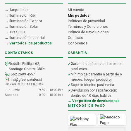
→ Ampolletas
Mi cuenta
→ Iluminación Riel
Mis pedidos
→ Iluminación Exterior
Políticas de privacidad
→ Iluminación Solar
Términos y Condiciones
→ Tiras LED
Política de Devoluciones
→ Iluminación Industrial
Contacto
→ Ver todos los productos
Conócenos
CONTÁCTANOS
GARANTÍA
Rodulfo Phillippi 62,
Garantía de fábrica en todos los
Santiago Centro, Chile
productos
+562 2689 4557
Mínimo de garantía a partir de 6
info@greencenter.cl
meses. (según producto)
HORARIO DE ATENCIÓN
Soporte técnico post-venta
Lun — Vie
9:30 — 18:00 hrs
Devolución por satisfacción:
Sábados
10:00 — 15:00 hrs
dentro de 10 días hábiles.
→ Ver política de devoluciones
MÉTODOS DE PAGO