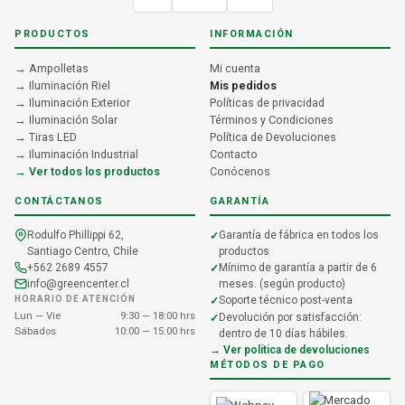
PRODUCTOS
INFORMACIÓN
→ Ampolletas
Mi cuenta
→ Iluminación Riel
Mis pedidos
→ Iluminación Exterior
Políticas de privacidad
→ Iluminación Solar
Términos y Condiciones
→ Tiras LED
Política de Devoluciones
→ Iluminación Industrial
Contacto
→ Ver todos los productos
Conócenos
CONTÁCTANOS
GARANTÍA
Rodulfo Phillippi 62,
Garantía de fábrica en todos los
Santiago Centro, Chile
productos
+562 2689 4557
Mínimo de garantía a partir de 6
info@greencenter.cl
meses. (según producto)
HORARIO DE ATENCIÓN
Soporte técnico post-venta
Lun — Vie
9:30 — 18:00 hrs
Devolución por satisfacción:
Sábados
10:00 — 15:00 hrs
dentro de 10 días hábiles.
→ Ver política de devoluciones
MÉTODOS DE PAGO