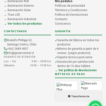
→ Iluminación Riel
Mis pedidos
→ Iluminación Exterior
Políticas de privacidad
→ Iluminación Solar
Términos y Condiciones
→ Tiras LED
Política de Devoluciones
→ Iluminación Industrial
Contacto
→ Ver todos los productos
Conócenos
CONTÁCTANOS
GARANTÍA
Rodulfo Phillippi 62,
Garantía de fábrica en todos los
Santiago Centro, Chile
productos
+562 2689 4557
Mínimo de garantía a partir de 6
info@greencenter.cl
meses. (según producto)
HORARIO DE ATENCIÓN
Soporte técnico post-venta
Lun — Vie
9:30 — 18:00 hrs
Devolución por satisfacción:
Sábados
10:00 — 15:00 hrs
dentro de 10 días hábiles.
→ Ver política de devoluciones
MÉTODOS DE PAGO
🏦 Transferencia