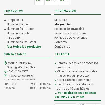
PRODUCTOS
INFORMACIÓN
→ Ampolletas
Mi cuenta
→ Iluminación Riel
Mis pedidos
→ Iluminación Exterior
Políticas de privacidad
→ Iluminación Solar
Términos y Condiciones
→ Tiras LED
Política de Devoluciones
→ Iluminación Industrial
Contacto
→ Ver todos los productos
Conócenos
CONTÁCTANOS
GARANTÍA
Rodulfo Phillippi 62,
Garantía de fábrica en todos los
Santiago Centro, Chile
productos
+562 2689 4557
Mínimo de garantía a partir de 6
info@greencenter.cl
meses. (según producto)
HORARIO DE ATENCIÓN
Soporte técnico post-venta
Lun — Vie
9:30 — 18:00 hrs
Devolución por satisfacción:
Sábados
10:00 — 15:00 hrs
dentro de 10 días hábiles.
→ Ver política de devoluciones
MÉTODOS DE PAGO