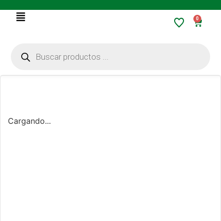
0
Cargando...