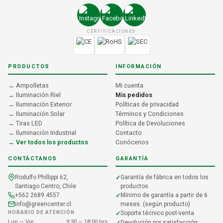
CERTIFICACIONES
PRODUCTOS
INFORMACIÓN
→ Ampolletas
Mi cuenta
→ Iluminación Riel
Mis pedidos
→ Iluminación Exterior
Políticas de privacidad
→ Iluminación Solar
Términos y Condiciones
→ Tiras LED
Política de Devoluciones
→ Iluminación Industrial
Contacto
→ Ver todos los productos
Conócenos
CONTÁCTANOS
GARANTÍA
Rodulfo Phillippi 62,
Garantía de fábrica en todos los
Santiago Centro, Chile
productos
+562 2689 4557
Mínimo de garantía a partir de 6
info@greencenter.cl
meses. (según producto)
HORARIO DE ATENCIÓN
Soporte técnico post-venta
Lun — Vie
9:30 — 18:00 hrs
Devolución por satisfacción: