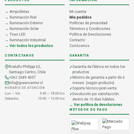
PRODUCTOS
INFORMACIÓN
→ Ampolletas
Mi cuenta
→ Iluminación Riel
Mis pedidos
→ Iluminación Exterior
Políticas de privacidad
→ Iluminación Solar
Términos y Condiciones
→ Tiras LED
Política de Devoluciones
→ Iluminación Industrial
Contacto
→ Ver todos los productos
Conócenos
CONTÁCTANOS
GARANTÍA
Rodulfo Phillippi 62,
Garantía de fábrica en todos los
Santiago Centro, Chile
productos
+562 2689 4557
Mínimo de garantía a partir de 6
info@greencenter.cl
meses. (según producto)
HORARIO DE ATENCIÓN
Soporte técnico post-venta
Lun — Vie
9:30 — 18:00 hrs
Devolución por satisfacción:
Sábados
10:00 — 15:00 hrs
dentro de 10 días hábiles.
→ Ver política de devoluciones
MÉTODOS DE PAGO