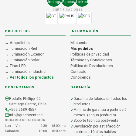
CERTIFICACIONES
PRODUCTOS
INFORMACIÓN
→ Ampolletas
Mi cuenta
→ Iluminación Riel
Mis pedidos
→ Iluminación Exterior
Políticas de privacidad
→ Iluminación Solar
Términos y Condiciones
→ Tiras LED
Política de Devoluciones
→ Iluminación Industrial
Contacto
→ Ver todos los productos
Conócenos
CONTÁCTANOS
GARANTÍA
Rodulfo Phillippi 62,
Garantía de fábrica en todos los
Santiago Centro, Chile
productos
+562 2689 4557
Mínimo de garantía a partir de 6
info@greencenter.cl
meses. (según producto)
HORARIO DE ATENCIÓN
Soporte técnico post-venta
Lun — Vie
9:30 — 18:00 hrs
Devolución por satisfacción:
Sábados
10:00 — 15:00 hrs
dentro de 10 días hábiles.