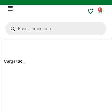
0
Cargando...