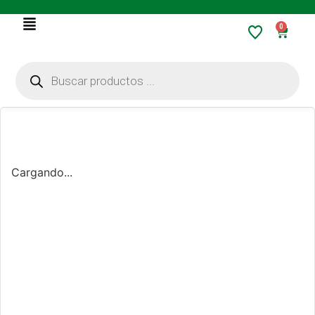
0
Cargando...