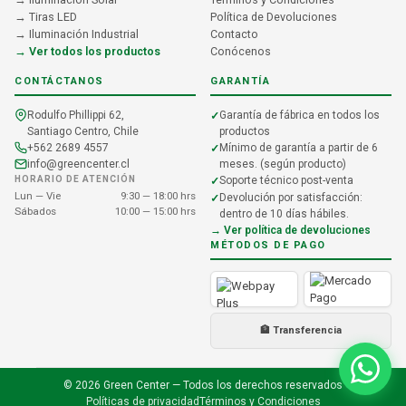
→ Tiras LED
Política de Devoluciones
→ Iluminación Industrial
Contacto
→ Ver todos los productos
Conócenos
CONTÁCTANOS
GARANTÍA
Rodulfo Phillippi 62,
Garantía de fábrica en todos los
Santiago Centro, Chile
productos
+562 2689 4557
Mínimo de garantía a partir de 6
info@greencenter.cl
meses. (según producto)
HORARIO DE ATENCIÓN
Soporte técnico post-venta
Lun — Vie
9:30 — 18:00 hrs
Devolución por satisfacción:
Sábados
10:00 — 15:00 hrs
dentro de 10 días hábiles.
→ Ver política de devoluciones
MÉTODOS DE PAGO
🏦 Transferencia
© 2026 Green Center — Todos los derechos reservados
Políticas de privacidad
Términos y Condiciones