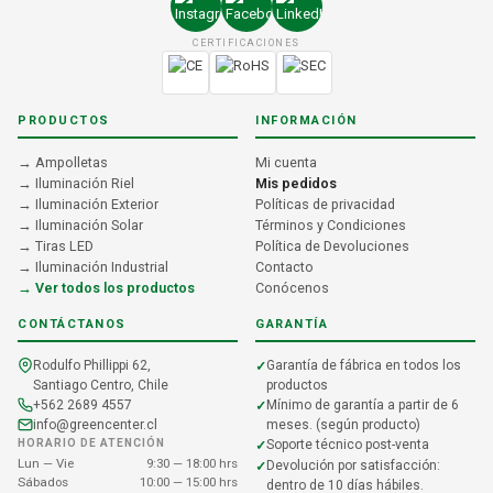
CERTIFICACIONES
PRODUCTOS
INFORMACIÓN
→ Ampolletas
Mi cuenta
→ Iluminación Riel
Mis pedidos
→ Iluminación Exterior
Políticas de privacidad
→ Iluminación Solar
Términos y Condiciones
→ Tiras LED
Política de Devoluciones
→ Iluminación Industrial
Contacto
→ Ver todos los productos
Conócenos
CONTÁCTANOS
GARANTÍA
Rodulfo Phillippi 62,
Garantía de fábrica en todos los
Santiago Centro, Chile
productos
+562 2689 4557
Mínimo de garantía a partir de 6
info@greencenter.cl
meses. (según producto)
HORARIO DE ATENCIÓN
Soporte técnico post-venta
Lun — Vie
9:30 — 18:00 hrs
Devolución por satisfacción:
Sábados
10:00 — 15:00 hrs
dentro de 10 días hábiles.