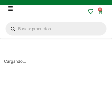
0
Cargando...