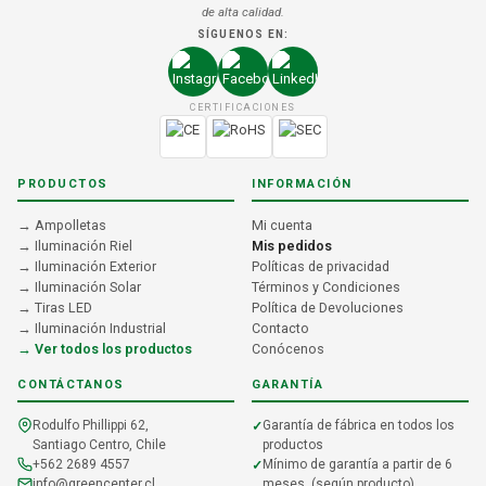
de alta calidad.
SÍGUENOS EN:
CERTIFICACIONES
PRODUCTOS
INFORMACIÓN
→ Ampolletas
Mi cuenta
→ Iluminación Riel
Mis pedidos
→ Iluminación Exterior
Políticas de privacidad
→ Iluminación Solar
Términos y Condiciones
→ Tiras LED
Política de Devoluciones
→ Iluminación Industrial
Contacto
→ Ver todos los productos
Conócenos
CONTÁCTANOS
GARANTÍA
Rodulfo Phillippi 62,
Garantía de fábrica en todos los
Santiago Centro, Chile
productos
+562 2689 4557
Mínimo de garantía a partir de 6
info@greencenter.cl
meses. (según producto)