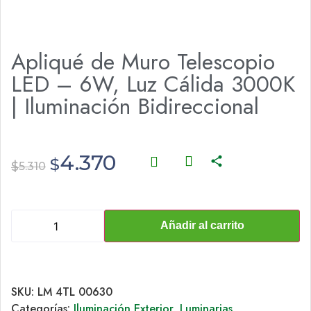
Apliqué de Muro Telescopio
LED – 6W, Luz Cálida 3000K
| Iluminación Bidireccional
4.370
$
$
5.310
Añadir al carrito
SKU:
LM 4TL 00630
Categorías:
Iluminación Exterior
,
Luminarias