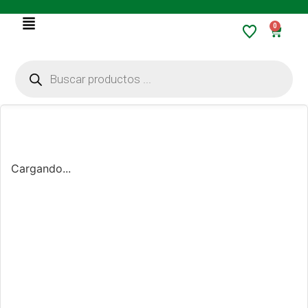
0
Cargando...