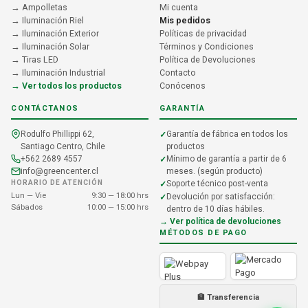
→ Ampolletas
Mi cuenta
→ Iluminación Riel
Mis pedidos
→ Iluminación Exterior
Políticas de privacidad
→ Iluminación Solar
Términos y Condiciones
→ Tiras LED
Política de Devoluciones
→ Iluminación Industrial
Contacto
→ Ver todos los productos
Conócenos
CONTÁCTANOS
GARANTÍA
Rodulfo Phillippi 62,
Garantía de fábrica en todos los
Santiago Centro, Chile
productos
+562 2689 4557
Mínimo de garantía a partir de 6
info@greencenter.cl
meses. (según producto)
HORARIO DE ATENCIÓN
Soporte técnico post-venta
Lun — Vie
9:30 — 18:00 hrs
Devolución por satisfacción:
Sábados
10:00 — 15:00 hrs
dentro de 10 días hábiles.
→ Ver política de devoluciones
MÉTODOS DE PAGO
🏦 Transferencia