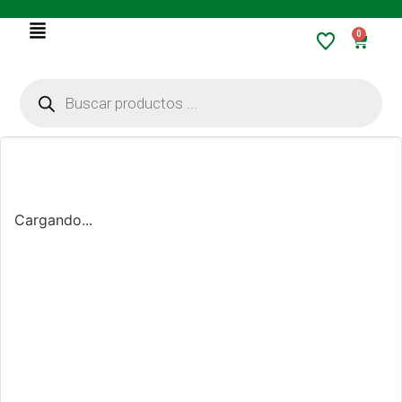
0
Cargando...