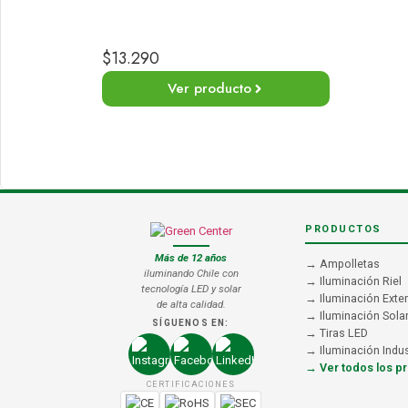
$
13.290
Ver producto
PRODUCTOS
Más de 12 años
→ Ampolletas
iluminando Chile con
→ Iluminación Riel
tecnología LED y solar
→ Iluminación Exter
de alta calidad.
→ Iluminación Sola
SÍGUENOS EN:
→ Tiras LED
→ Iluminación Indus
→ Ver todos los p
CERTIFICACIONES