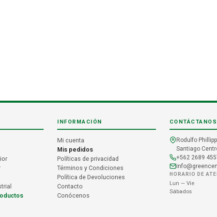
INFORMACIÓN
CONTÁCTANOS
Mi cuenta
Rodulfo Phillipp
Santiago Centro
Mis pedidos
+562 2689 455
ior
Políticas de privacidad
info@greencent
r
Términos y Condiciones
HORARIO DE AT
Política de Devoluciones
Lun — Vie
trial
Contacto
Sábados
roductos
Conócenos