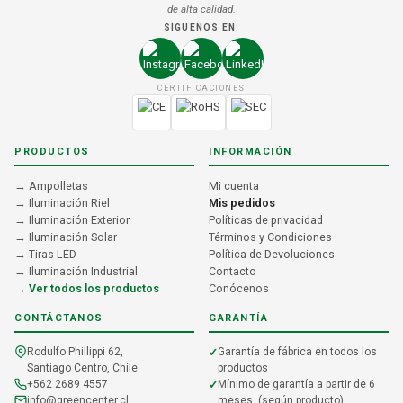
de alta calidad.
SÍGUENOS EN:
CERTIFICACIONES
PRODUCTOS
INFORMACIÓN
→ Ampolletas
Mi cuenta
→ Iluminación Riel
Mis pedidos
→ Iluminación Exterior
Políticas de privacidad
→ Iluminación Solar
Términos y Condiciones
→ Tiras LED
Política de Devoluciones
→ Iluminación Industrial
Contacto
→ Ver todos los productos
Conócenos
CONTÁCTANOS
GARANTÍA
Rodulfo Phillippi 62,
Garantía de fábrica en todos los
Santiago Centro, Chile
productos
+562 2689 4557
Mínimo de garantía a partir de 6
info@greencenter.cl
meses. (según producto)