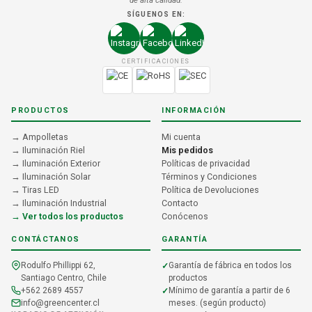
de alta calidad.
SÍGUENOS EN:
CERTIFICACIONES
PRODUCTOS
INFORMACIÓN
→ Ampolletas
Mi cuenta
→ Iluminación Riel
Mis pedidos
→ Iluminación Exterior
Políticas de privacidad
→ Iluminación Solar
Términos y Condiciones
→ Tiras LED
Política de Devoluciones
→ Iluminación Industrial
Contacto
→ Ver todos los productos
Conócenos
CONTÁCTANOS
GARANTÍA
Rodulfo Phillippi 62,
Garantía de fábrica en todos los
Santiago Centro, Chile
productos
+562 2689 4557
Mínimo de garantía a partir de 6
info@greencenter.cl
meses. (según producto)