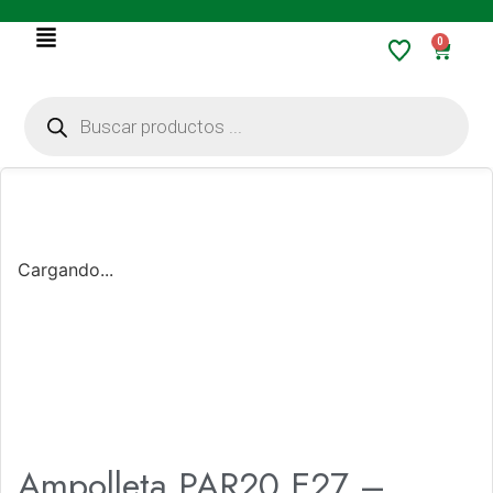
0
Cargando...
Ampolleta PAR20 E27 –