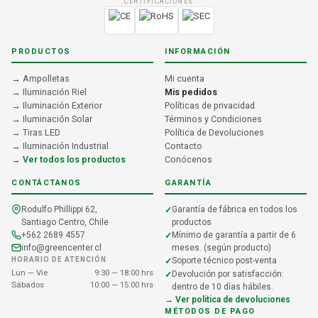
CERTIFICACIONES
PRODUCTOS
INFORMACIÓN
→ Ampolletas
Mi cuenta
→ Iluminación Riel
Mis pedidos
→ Iluminación Exterior
Políticas de privacidad
→ Iluminación Solar
Términos y Condiciones
→ Tiras LED
Política de Devoluciones
→ Iluminación Industrial
Contacto
→ Ver todos los productos
Conócenos
CONTÁCTANOS
GARANTÍA
Rodulfo Phillippi 62,
Garantía de fábrica en todos los
Santiago Centro, Chile
productos
+562 2689 4557
Mínimo de garantía a partir de 6
info@greencenter.cl
meses. (según producto)
HORARIO DE ATENCIÓN
Soporte técnico post-venta
Lun — Vie
9:30 — 18:00 hrs
Devolución por satisfacción:
Sábados
10:00 — 15:00 hrs
dentro de 10 días hábiles.
→ Ver política de devoluciones
MÉTODOS DE PAGO