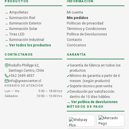
PRODUCTOS
INFORMACIÓN
→ Ampolletas
Mi cuenta
→ Iluminación Riel
Mis pedidos
→ Iluminación Exterior
Políticas de privacidad
→ Iluminación Solar
Términos y Condiciones
→ Tiras LED
Política de Devoluciones
→ Iluminación Industrial
Contacto
→ Ver todos los productos
Conócenos
CONTÁCTANOS
GARANTÍA
Rodulfo Phillippi 62,
Garantía de fábrica en todos los
Santiago Centro, Chile
productos
+562 2689 4557
Mínimo de garantía a partir de 6
info@greencenter.cl
meses. (según producto)
HORARIO DE ATENCIÓN
Soporte técnico post-venta
Lun — Vie
9:30 — 18:00 hrs
Devolución por satisfacción:
Sábados
10:00 — 15:00 hrs
dentro de 10 días hábiles.
→ Ver política de devoluciones
MÉTODOS DE PAGO