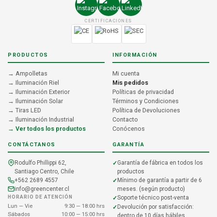
CERTIFICACIONES
PRODUCTOS
INFORMACIÓN
→ Ampolletas
Mi cuenta
→ Iluminación Riel
Mis pedidos
→ Iluminación Exterior
Políticas de privacidad
→ Iluminación Solar
Términos y Condiciones
→ Tiras LED
Política de Devoluciones
→ Iluminación Industrial
Contacto
→ Ver todos los productos
Conócenos
CONTÁCTANOS
GARANTÍA
Rodulfo Phillippi 62,
Garantía de fábrica en todos los
Santiago Centro, Chile
productos
+562 2689 4557
Mínimo de garantía a partir de 6
info@greencenter.cl
meses. (según producto)
HORARIO DE ATENCIÓN
Soporte técnico post-venta
Lun — Vie
9:30 — 18:00 hrs
Devolución por satisfacción:
Sábados
10:00 — 15:00 hrs
dentro de 10 días hábiles.